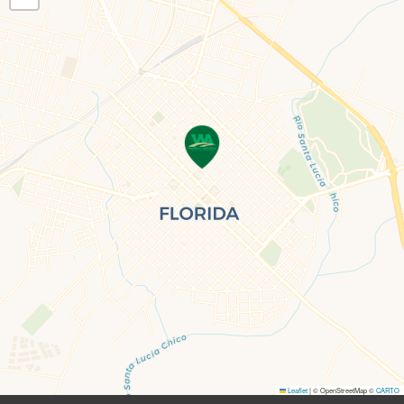
Leaflet
|
© OpenStreetMap ©
CARTO