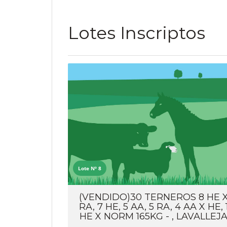
Lotes Inscriptos
Lote Nº 8
(VENDIDO)30 TERNEROS 8 HE 
RA, 7 HE, 5 AA, 5 RA, 4 AA X HE, 
HE X NORM 165KG - , LAVALLEJ