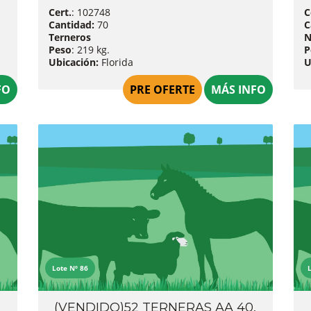
Cert.
: 102748
C
Cantidad:
70
C
Terneros
N
Peso
: 219 kg.
P
Ubicación:
Florida
U
FO
PRE OFERTE
MÁS INFO
Lote Nº 86
,
(VENDIDO)52 TERNERAS AA 40,