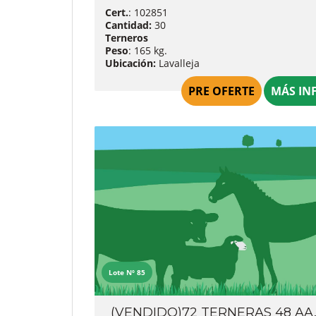
Cert.
: 102851
Cantidad:
30
Terneros
Peso
: 165 kg.
Ubicación:
Lavalleja
PRE OFERTE
MÁS IN
Lote Nº 85
(VENDIDO)72 TERNERAS 48 AA