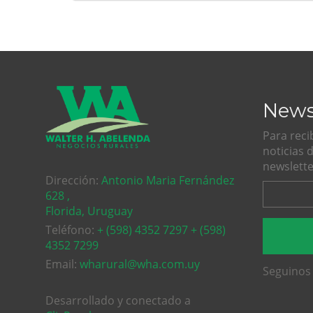
News
Para reci
noticias 
newslette
Dirección:
Antonio Maria Fernández
628 ,
Florida, Uruguay
Teléfono:
+ (598) 4352 7297 + (598)
4352 7299
Email:
wharural@wha.com.uy
Seguinos 
Desarrollado y conectado a