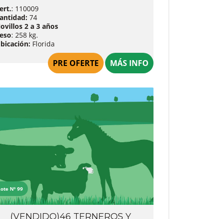
ert.
: 110009
antidad:
74
ovillos 2 a 3 años
eso
: 258 kg.
bicación:
Florida
PRE OFERTE
MÁS INFO
Lote Nº 99
(VENDIDO)46 TERNEROS Y