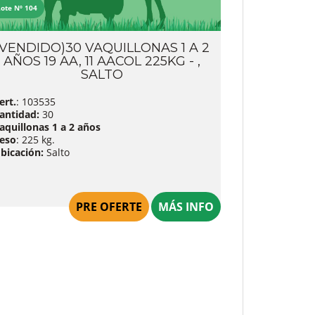
Lote Nº 104
(VENDIDO)30 VAQUILLONAS 1 A 2
AÑOS 19 AA, 11 AACOL 225KG - ,
SALTO
ert.
: 103535
antidad:
30
aquillonas 1 a 2 años
eso
: 225 kg.
bicación:
Salto
PRE OFERTE
MÁS INFO