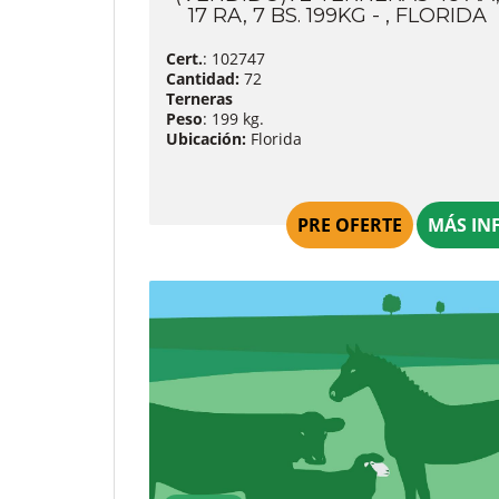
17 RA, 7 BS. 199KG - , FLORIDA
Cert.
: 102747
Cantidad:
72
Terneras
Peso
: 199 kg.
Ubicación:
Florida
PRE OFERTE
MÁS IN