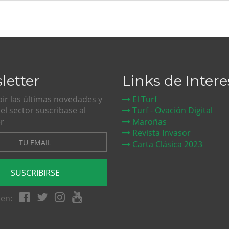
letter
Links de Intere
bir las últimas novedades y
El Turf
del sector suscribase al
Turf - Ovación Digital
r
Maroñas
Revista Invasor
Carta Clásica 2023
SUSCRIBIRSE
en: