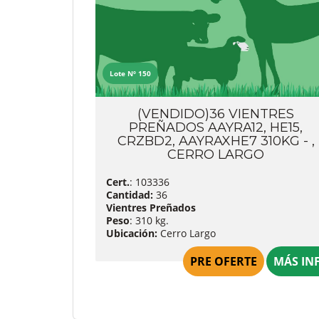
Lote Nº 150
(VENDIDO)36 VIENTRES
PREÑADOS AAYRA12, HE15,
CRZBD2, AAYRAXHE7 310KG - ,
CERRO LARGO
Cert.
: 103336
Cantidad:
36
Vientres Preñados
Peso
: 310 kg.
Ubicación:
Cerro Largo
PRE OFERTE
MÁS IN