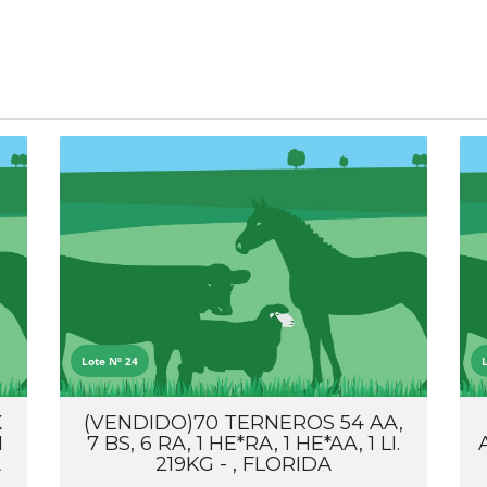
Lote Nº 24
X
(VENDIDO)70 TERNEROS 54 AA,
1
7 BS, 6 RA, 1 HE*RA, 1 HE*AA, 1 LI.
A
219KG - , FLORIDA