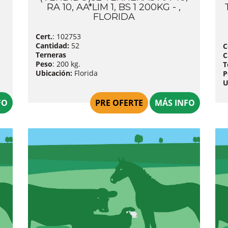
RA 10, AA*LIM 1, BS 1 200KG - ,
FLORIDA
Cert.
: 102753
Cantidad:
52
C
Terneras
C
Peso
: 200 kg.
T
Ubicación:
Florida
P
U
FO
PRE OFERTE
MÁS INFO