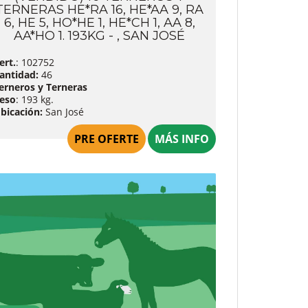
TERNERAS HE*RA 16, HE*AA 9, RA
6, HE 5, HO*HE 1, HE*CH 1, AA 8,
AA*HO 1. 193KG - , SAN JOSÉ
ert.
: 102752
antidad:
46
erneros y Terneras
eso
: 193 kg.
bicación:
San José
PRE OFERTE
MÁS INFO