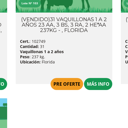
Lote Nº 103
(VENDIDO)31 VAQUILLONAS 1 A 2
O
AÑOS 23 AA, 3 BS, 3 RA, 2 HE*AA
,
237KG - , FLORIDA
Cert.
: 102749
C
Cantidad:
31
C
Vaquillonas 1 a 2 años
V
Peso
: 237 kg.
P
Ubicación:
Florida
U
FO
PRE OFERTE
MÁS INFO