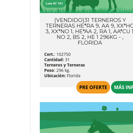
Lote Nº 101
(VENDIDO)31 TERNEROS Y
TERNERAS HE*RA 9, AA 9, XX*H
3, XX*NO 1, HE*AA 2, RA 1, AA*CU 1
NO 2, BS 2, HE 1 296KG - ,
FLORIDA
Cert.
: 102750
Cantidad:
31
Terneros y Terneras
Peso
: 296 kg.
Ubicación:
Florida
PRE OFERTE
MÁS IN