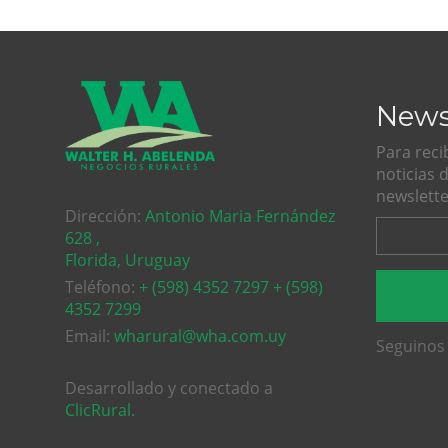
News
Para reci
noticias 
newslette
Dirección:
Antonio Maria Fernández
628 ,
Florida, Uruguay
Teléfono:
+ (598) 4352 7297 + (598)
4352 7299
Email:
wharural@wha.com.uy
Seguinos 
Desarrollado y conectado a
ClicRural.