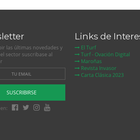
letter
Links de Intere
bir las últimas novedades y
El Turf
del sector suscribase al
Turf - Ovación Digital
r
Maroñas
Revista Invasor
Carta Clásica 2023
SUSCRIBIRSE
en: