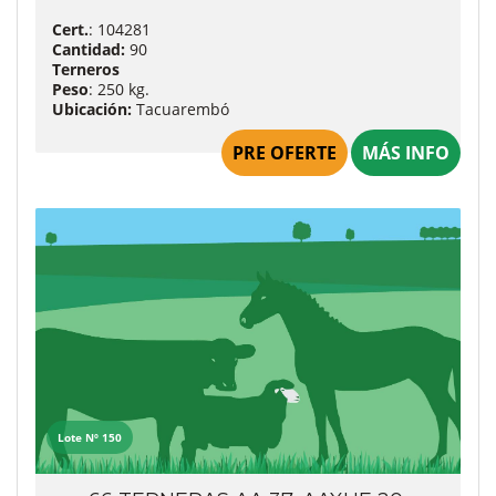
Cert.
: 104281
Cantidad:
90
Terneros
Peso
: 250 kg.
Ubicación:
Tacuarembó
PRE OFERTE
MÁS INFO
Lote Nº 150