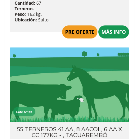
Cantidad:
67
Terneros
Peso
: 162 kg.
Ubicación:
Salto
PRE OFERTE
MÁS INFO
Lote Nº 66
55 TERNEROS 41 AA, 8 AACOL, 6 AA X
CC 177KG - , TACUAREMBÓ