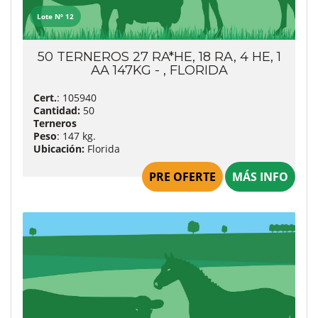
Lote Nº 12
50 TERNEROS 27 RA*HE, 18 RA, 4 HE, 1
AA 147KG - , FLORIDA
Cert.
: 105940
Cantidad:
50
Terneros
Peso
: 147 kg.
Ubicación:
Florida
PRE OFERTE
MÁS INFO