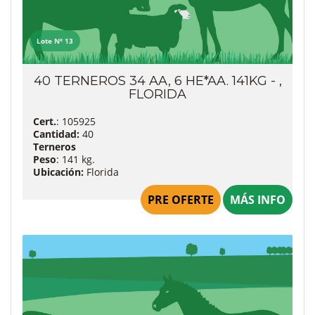
Lote Nº 13
40 TERNEROS 34 AA, 6 HE*AA. 141KG - ,
FLORIDA
Cert.
: 105925
Cantidad:
40
Terneros
Peso
: 141 kg.
Ubicación:
Florida
PRE OFERTE
MÁS INFO