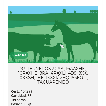
Lote Nº 103
83 TERNEROS 30AA, 16AAXHE,
10RAXHE, 8RA, 4RAXLI, 4BS, 8XX,
1XXXSH, 1HE, 1XXX1/ 2HO 195KG - ,
TACUAREMBÓ
Cert.
: 104298
Cantidad:
83
Terneros
Peso
: 195 kg.