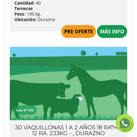
Cantidad:
40
Terneras
Peso
: 190 kg.
Ubicación:
Durazno
PRE OFERTE
MÁS INFO
Lote Nº 205
30 VAQUILLONAS 1 A 2 AÑOS 18 RA*HE,
12 RA. 233KG - , DURAZNO