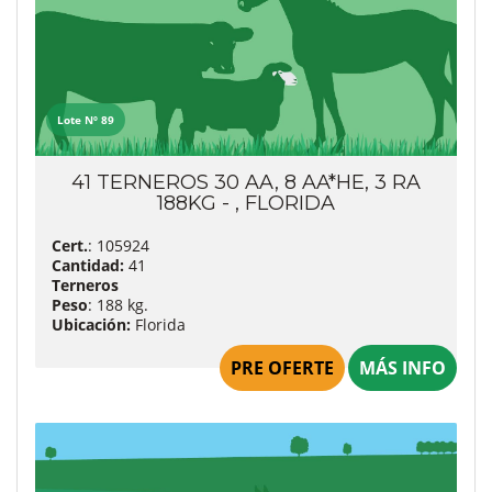
Lote Nº 89
41 TERNEROS 30 AA, 8 AA*HE, 3 RA
188KG - , FLORIDA
Cert.
: 105924
Cantidad:
41
Terneros
Peso
: 188 kg.
Ubicación:
Florida
PRE OFERTE
MÁS INFO