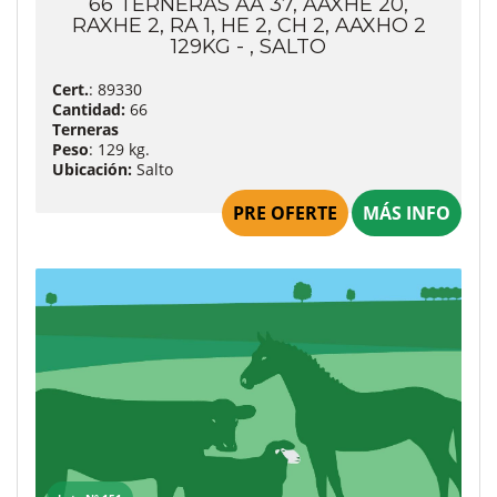
66 TERNERAS AA 37, AAXHE 20,
RAXHE 2, RA 1, HE 2, CH 2, AAXHO 2
129KG - , SALTO
Cert.
: 89330
Cantidad:
66
Terneras
Peso
: 129 kg.
Ubicación:
Salto
PRE OFERTE
MÁS INFO