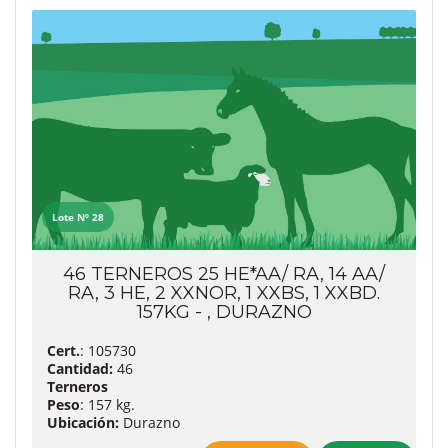
Lote Nº 28
46 TERNEROS 25 HE*AA/ RA, 14 AA/
RA, 3 HE, 2 XXNOR, 1 XXBS, 1 XXBD.
157KG - , DURAZNO
Cert.
: 105730
Cantidad:
46
Terneros
Peso
: 157 kg.
Ubicación:
Durazno