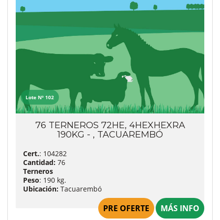
Lote Nº 102
76 TERNEROS 72HE, 4HEXHEXRA
190KG - , TACUAREMBÓ
Cert.
: 104282
Cantidad:
76
Terneros
Peso
: 190 kg.
Ubicación:
Tacuarembó
PRE OFERTE
MÁS INFO