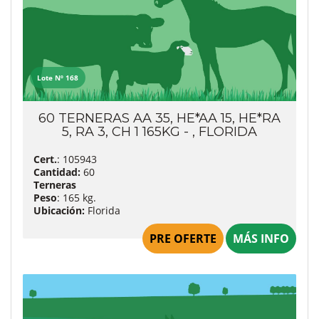
Lote Nº 168
60 TERNERAS AA 35, HE*AA 15, HE*RA
5, RA 3, CH 1 165KG - , FLORIDA
Cert.
: 105943
Cantidad:
60
Terneras
Peso
: 165 kg.
Ubicación:
Florida
PRE OFERTE
MÁS INFO