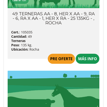
Lote Nº 151
49 TERNERAS AA - 8, HER X AA - 9, RA
- 6, RA X AA - 1, HER X RA - 25 135KG - ,
ROCHA
Cert.
: 105035
Cantidad:
49
Terneras
Peso
: 135 kg.
Ubicación:
Rocha
PRE OFERTE
MÁS INFO