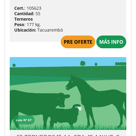
Cert.
: 105623
Cantidad:
55
Terneros
Peso
: 177 kg.
Ubicación:
Tacuarembó
PRE OFERTE
MÁS INFO
Lote Nº 67