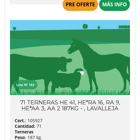
PRE OFERTE
MÁS INFO
Lote Nº 182
71 TERNERAS HE 41, HE*RA 16, RA 9,
HE*AA 3, AA 2 187KG - , LAVALLEJA
Cert.
: 105927
Cantidad:
71
Terneras
Peso
: 187 kg.