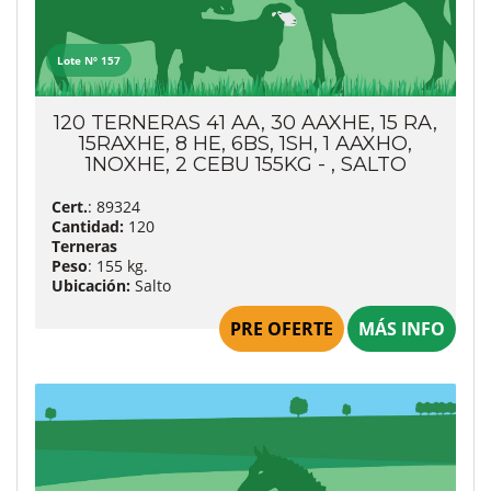
Lote Nº 157
120 TERNERAS 41 AA, 30 AAXHE, 15 RA,
15RAXHE, 8 HE, 6BS, 1SH, 1 AAXHO,
1NOXHE, 2 CEBU 155KG - , SALTO
Cert.
: 89324
Cantidad:
120
Terneras
Peso
: 155 kg.
Ubicación:
Salto
PRE OFERTE
MÁS INFO