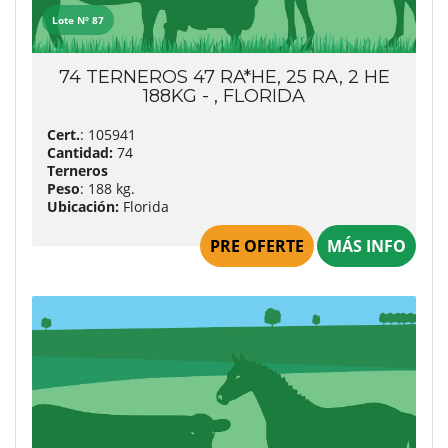
Lote Nº 87
74 TERNEROS 47 RA*HE, 25 RA, 2 HE
188KG - , FLORIDA
Cert.
: 105941
Cantidad:
74
Terneros
Peso
: 188 kg.
Ubicación:
Florida
PRE OFERTE
MÁS INFO