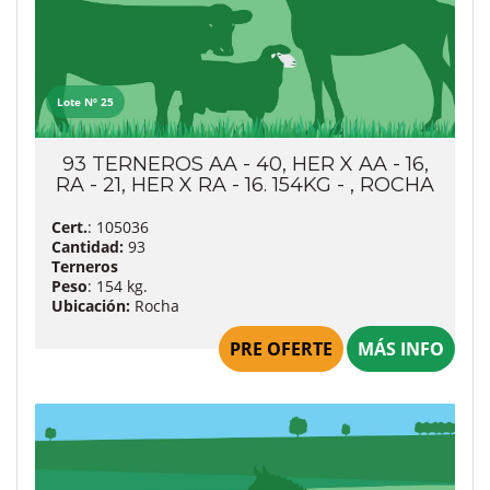
Lote Nº 25
93 TERNEROS AA - 40, HER X AA - 16,
RA - 21, HER X RA - 16. 154KG - , ROCHA
Cert.
: 105036
Cantidad:
93
Terneros
Peso
: 154 kg.
Ubicación:
Rocha
PRE OFERTE
MÁS INFO