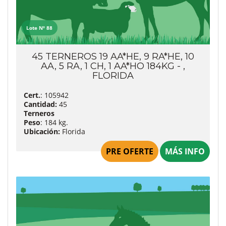
Lote Nº 88
45 TERNEROS 19 AA*HE, 9 RA*HE, 10
AA, 5 RA, 1 CH, 1 AA*HO 184KG - ,
FLORIDA
Cert.
: 105942
Cantidad:
45
Terneros
Peso
: 184 kg.
Ubicación:
Florida
PRE OFERTE
MÁS INFO