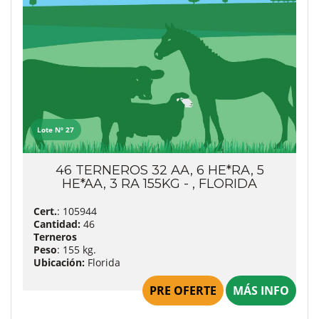
Lote Nº 27
46 TERNEROS 32 AA, 6 HE*RA, 5
HE*AA, 3 RA 155KG - , FLORIDA
Cert.
: 105944
Cantidad:
46
Terneros
Peso
: 155 kg.
Ubicación:
Florida
PRE OFERTE
MÁS INFO