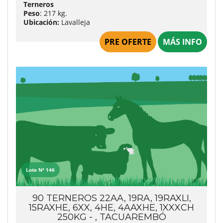
Terneros
Peso
: 217 kg.
Ubicación:
Lavalleja
PRE OFERTE
MÁS INFO
Lote Nº 146
90 TERNEROS 22AA, 19RA, 19RAXLI,
15RAXHE, 6XX, 4HE, 4AAXHE, 1XXXCH
250KG - , TACUAREMBÓ