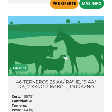
PRE OFERTE
MÁS INFO
Lote Nº 48
46 TERNEROS 25 AA/ RA*HE, 19 AA/
RA, 2 XXNOR. 164KG - , DURAZNO
Cert.
: 105731
Cantidad:
46
Terneros
Peso
: 164 kg.