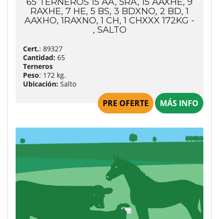
65 TERNEROS 15 AA, 5RA, 15 AAXHE, 9
RAXHE, 7 HE, 5 BS, 3 BDXNO, 2 BD, 1
AAXHO, 1RAXNO, 1 CH, 1 CHXXX 172KG -
, SALTO
Cert.
: 89327
Cantidad:
65
Terneros
Peso
: 172 kg.
Ubicación:
Salto
PRE OFERTE
MÁS INFO