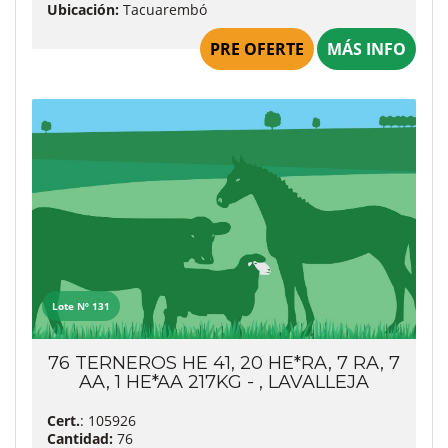
Ubicación:
Tacuarembó
PRE OFERTE
MÁS INFO
Lote Nº 131
76 TERNEROS HE 41, 20 HE*RA, 7 RA, 7
AA, 1 HE*AA 217KG - , LAVALLEJA
Cert.
: 105926
Cantidad:
76