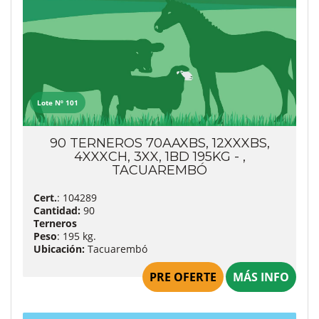
Lote Nº 101
90 TERNEROS 70AAXBS, 12XXXBS,
4XXXCH, 3XX, 1BD 195KG - ,
TACUAREMBÓ
Cert.
: 104289
Cantidad:
90
Terneros
Peso
: 195 kg.
Ubicación:
Tacuarembó
PRE OFERTE
MÁS INFO