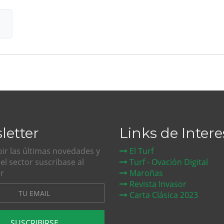
letter
Links de Intere
bir las últimas novedades y
El Turf
del sector suscribase al
Turf - Ovación Digital
r
Maroñas
Revista Invasor
Carta Clásica 2023
SUSCRIBIRSE