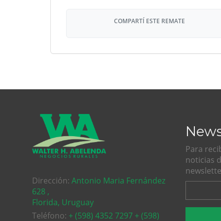
COMPARTÍ ESTE REMATE
News
Para reci
noticias 
newslette
Dirección:
Antonio Maria Fernández
628 ,
Florida, Uruguay
Teléfono:
+ (598) 4352 7297 + (598)