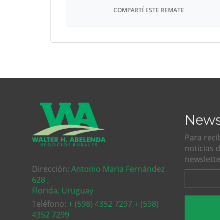
COMPARTÍ ESTE REMATE
News
Para reci
noticias 
newslette
Dirección:
Antonio Maria Fernández
628 ,
Florida, Uruguay
Teléfono:
+ (598) 4352 7297 + (598)
4352 7299