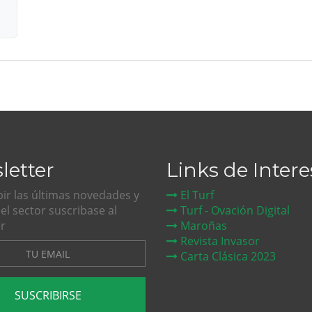
letter
Links de Intere
bir las últimas novedades y
El Turf
del sector suscribase al
Turf - Ovación Digital
r
Maroñas
Revista Invasor
Carta Clásica 2023
SUSCRIBIRSE