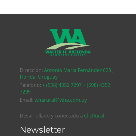
Dirección:
Antonio Maria Fernández 628 ,
Florida, Uruguay
Teléfono:
+ (598) 4352 7297 + (598) 4352
7299
Email:
wharural@wha.com.uy
Desarrollado y conectado a
ClicRural.
Newsletter